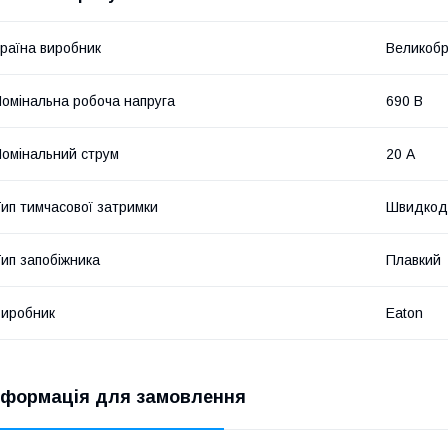
раїна виробник
Великобр
омінальна робоча напруга
690 В
омінальний струм
20 А
ип тимчасової затримки
Швидкод
ип запобіжника
Плавкий
иробник
Eaton
нформація для замовлення