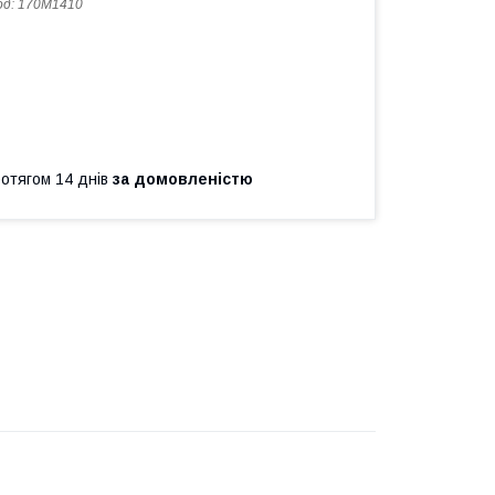
од:
170M1410
ротягом 14 днів
за домовленістю