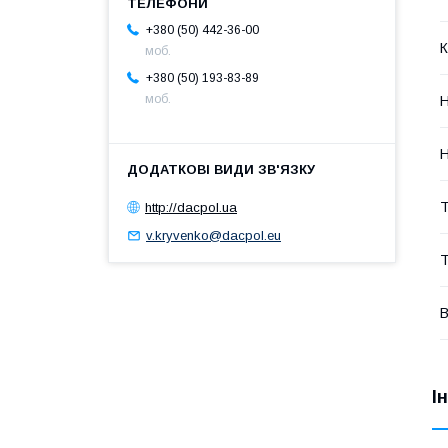
+380 (50) 442-36-00
К
моб.
+380 (50) 193-83-89
моб.
Н
Н
http://dacpol.ua
Т
v.kryvenko@dacpol.eu
Т
В
І