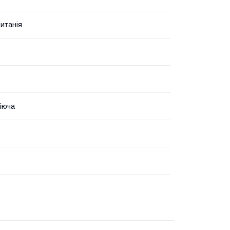
итанія
іюча