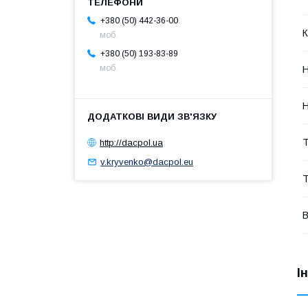
+380 (50) 442-36-00
К
моб.
+380 (50) 193-83-89
моб.
Н
Н
http://dacpol.ua
Т
v.kryvenko@dacpol.eu
Т
В
І