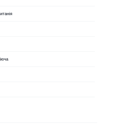
итанія
іюча