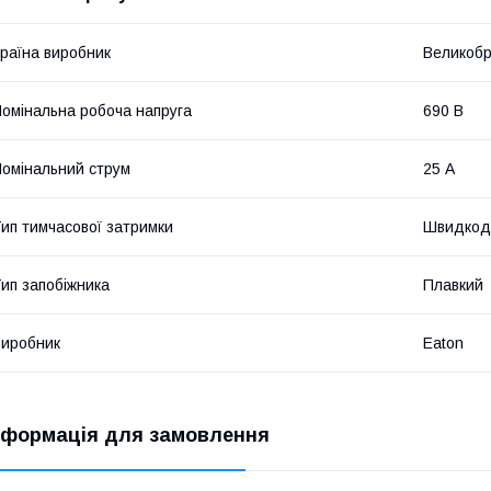
раїна виробник
Великобр
омінальна робоча напруга
690 В
омінальний струм
25 А
ип тимчасової затримки
Швидкод
ип запобіжника
Плавкий
иробник
Eaton
нформація для замовлення