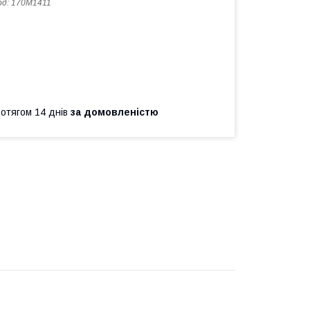
од:
170M1411
ротягом 14 днів
за домовленістю