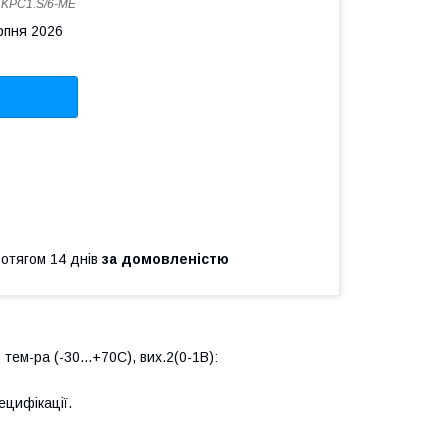
:
KPC1.S/6-ME
рпня 2026
ротягом 14 днів
за домовленістю
тем-ра (-30...+70С), вих.2(0-1В):
ецифікації.