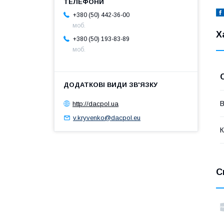
+380 (50) 442-36-00
моб.
Х
+380 (50) 193-83-89
моб.
В
http://dacpol.ua
v.kryvenko@dacpol.eu
К
С