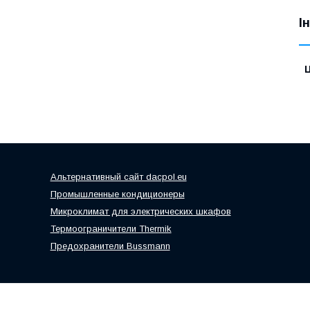
І
Ц
Альтернативный сайт dacpol.eu
Промышленные кондиционеры
Микроклимат для электрических шкафов
Термоограничители Thermik
Предохранители Bussmann