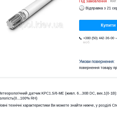
Під замовлення
Код
Відправка з 21 се
Купити
+380 (50) 442-36-00
моб.
повернення товару п
етеорологічний датчик KPC1.S/6-ME (живл. 6...30В DC, вих.1(0-1В): 
ологість(0...100% RH)
овні технічні характеристики Ви можете знайти нижче, у розділі Сп