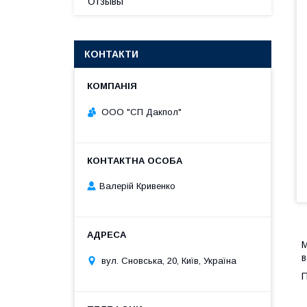
Отзывы
КОНТАКТИ
ООО "СП Дакпол"
Валерій Кривенко
М
в
вул. Сновська, 20, Київ, Україна
П