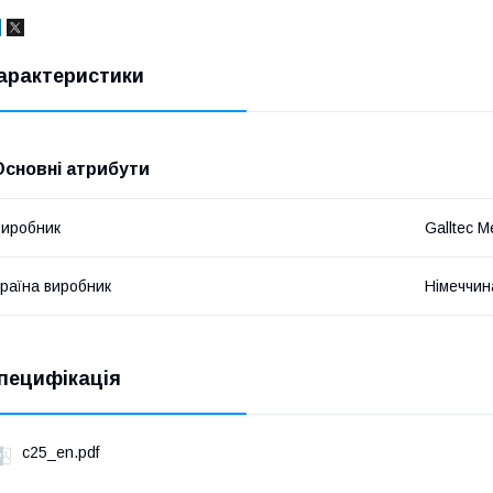
арактеристики
Основні атрибути
иробник
Galltec M
раїна виробник
Німеччин
пецифікація
c25_en.pdf