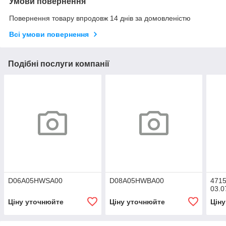
Умови повернення
Повернення товару впродовж 14 днів за домовленістю
Всі умови повернення
Подібні послуги компанії
D06A05HWSA00
D08A05HWBA00
471
03.0
Ціну уточнюйте
Ціну уточнюйте
Цін