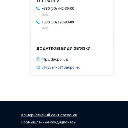
+380 (50) 442-36-00
моб.
+380 (50) 193-83-89
моб.
http://dacpol.ua
v.kryvenko@dacpol.eu
Альтернативный сайт dacpol.eu
Промышленные кондиционеры