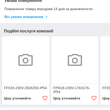
Умови повернення
Повернення товару впродовж 14 днів за домовленістю
Всі умови повернення
Подібні послуги компанії
FF018-230V-250X250-IP54
FPI018-230V-176X176-
FF01
IP54
Ціну уточнюйте
Ціну уточнюйте
Цін