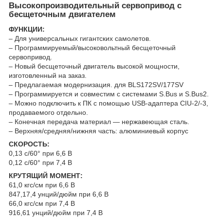
Высокопроизводительный сервопривод с
бесщеточным двигателем
ФУНКЦИИ:
– Для универсальных гигантских самолетов.
– Программируемый/высоковольтный бесщеточный
сервопривод.
– Новый бесщеточный двигатель высокой мощности,
изготовленный на заказ.
– Предлагаемая модернизация. для BLS172SV/177SV
– Программируется и совместим с системами S.Bus и S.Bus2.
– Можно подключить к ПК с помощью USB-адаптера CIU-2/-3,
продаваемого отдельно.
– Конечная передача материал — нержавеющая сталь.
– Верхняя/средняя/нижняя часть: алюминиевый корпус
СКОРОСТЬ:
0,13 с/60° при 6,6 В
0,12 с/60° при 7,4 В
КРУТЯЩИЙ МОМЕНТ:
61,0 кгс/см при 6,6 В
847,17,4 унций/дюйм при 6,6 В
66,0 кгс/см при 7,4 В
916,61 унций/дюйм при 7,4 В