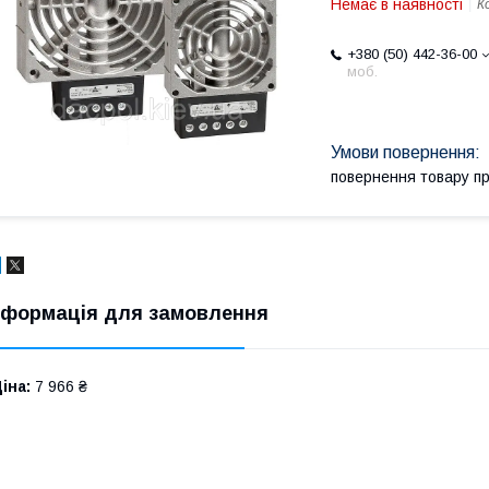
Немає в наявності
К
+380 (50) 442-36-00
моб.
повернення товару п
нформація для замовлення
іна:
7 966 ₴