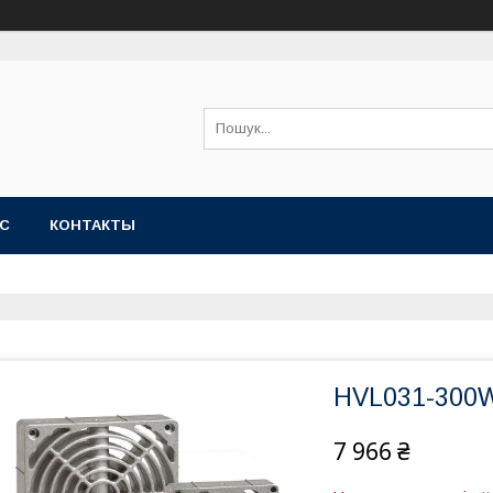
АС
КОНТАКТЫ
HVL031-300
7 966 ₴