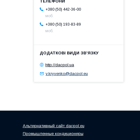
+380 (50) 442-36-00
моб.
+380 (50) 193-83-89
моб.
http://dacpol.ua
v.kryvenko@dacpol.eu
Альтернативный сайт dacpol.eu
Промышленные кондиционеры