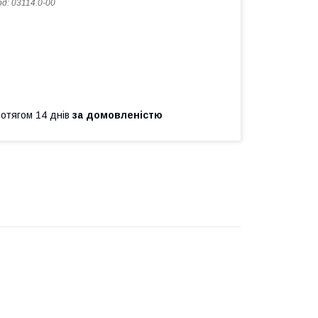
од:
03114.0-00
ротягом 14 днів
за домовленістю