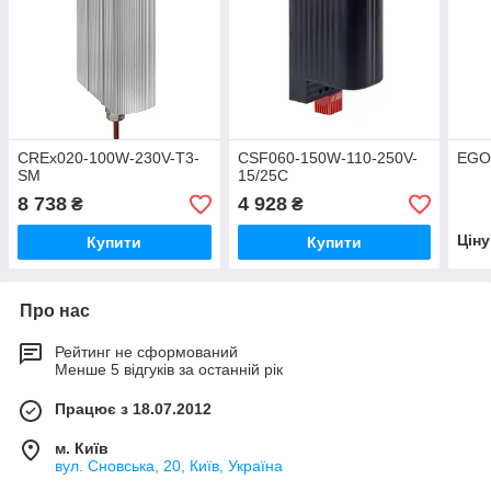
CREx020-100W-230V-T3-
CSF060-150W-110-250V-
EGO
SM
15/25C
8 738
4 928
₴
₴
Цін
Купити
Купити
Про нас
Рейтинг не сформований
Менше 5 відгуків за останній рік
Працює з 18.07.2012
м. Київ
вул. Сновська, 20, Київ, Україна