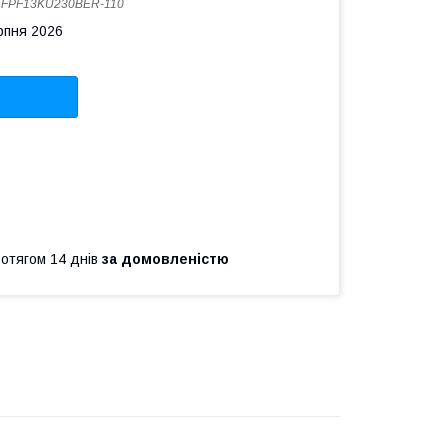
:
FPF13KU230BER-110
рпня 2026
ротягом 14 днів
за домовленістю