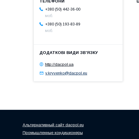
Ц
+380 (50) 442-36-00
моб.
+380 (50) 193-83-89
моб.
http://dacpol.ua
v.kryvenko@dacpol.eu
Альтернативный сайт dacpol.eu
Промышленные кондиционеры