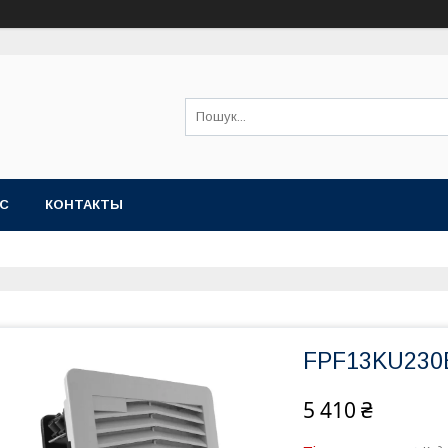
АС
КОНТАКТЫ
FPF13KU230
5 410 ₴