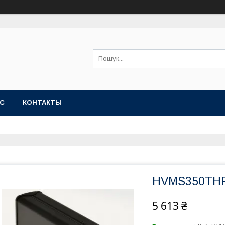
АС
КОНТАКТЫ
HVMS350THP
5 613 ₴