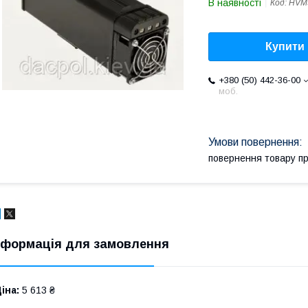
В наявності
Код:
HVM
Купити
+380 (50) 442-36-00
моб.
повернення товару п
нформація для замовлення
іна:
5 613 ₴