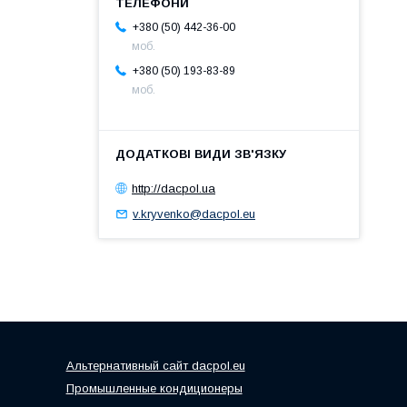
+380 (50) 442-36-00
моб.
+380 (50) 193-83-89
моб.
http://dacpol.ua
v.kryvenko@dacpol.eu
Альтернативный сайт dacpol.eu
Промышленные кондиционеры