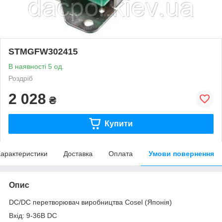
STMGFW302415
В наявності 5 од.
Роздріб
2 028
₴
Купити
арактеристики
Доставка
Оплата
Умови повернення
Опис
DC/DC перетворювач виробництва Cosel (Японія)
Вхід: 9-36В DC