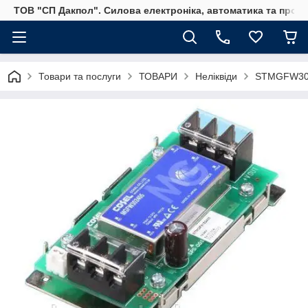
ТОВ "СП Дакпол". Силова електроніка, автоматика та пром
Товари та послуги
ТОВАРИ
Неліквіди
STMGFW30