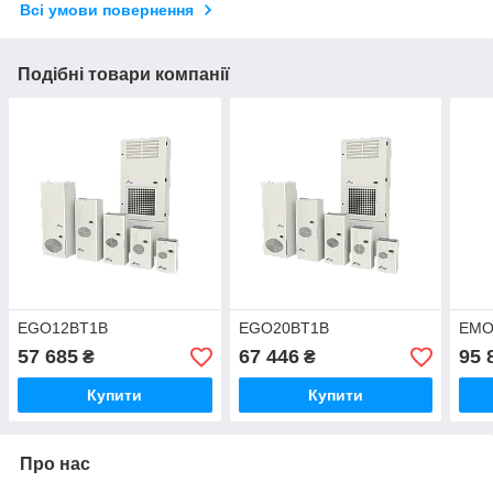
Всі умови повернення
Подібні товари компанії
EGO12BT1B
EGO20BT1B
EMO
57 685
67 446
95 
₴
₴
Купити
Купити
Про нас