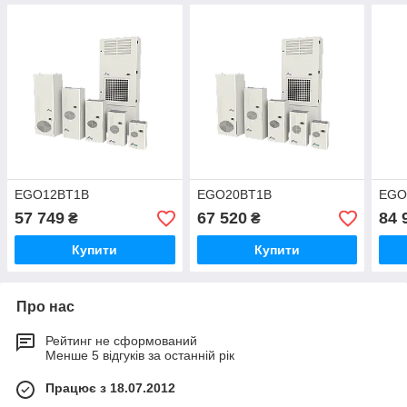
EGO12BT1B
EGO20BT1B
EGO
57 749
67 520
84 
₴
₴
Купити
Купити
Про нас
Рейтинг не сформований
Менше 5 відгуків за останній рік
Працює з 18.07.2012