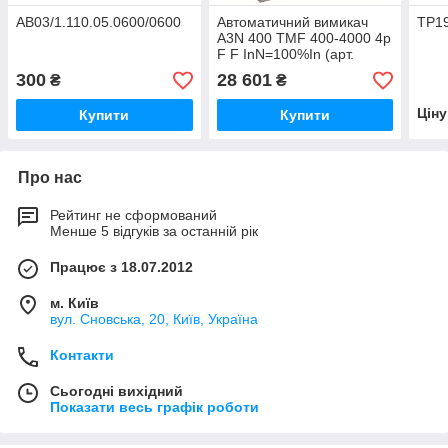
AB03/1.110.05.0600/0600
Автоматичний вимикач
TP1
A3N 400 TMF 400-4000 4p
F F InN=100%In (арт.
1SDA066569R1)
300
28 601
₴
₴
Цін
Купити
Купити
Про нас
Рейтинг не сформований
Менше 5 відгуків за останній рік
Працює з 18.07.2012
м. Київ
вул. Сновська, 20, Київ, Україна
Контакти
Сьогодні вихідний
Показати весь графік роботи